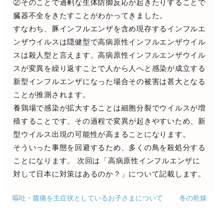
②そのことで過剰な生体防御反応が起きたりすることで
臓器不全をきたすことがわかってきました。
すなわち、豚インフルエンザを含め現存するインフルエ
ンザウイルスは隠健型で高病原性インフルエンザウイル
スは殺人型と言えます。高病原性インフルエンザウイル
スが変異を繰り返すことで人から人へと感染が成立する
新型インフルエンザになった場合その被害は甚大となる
ことが推測されます。
養鶏場で感染が拡大することは細胞分裂でウイルスが増
殖することです。その過程で変異が起きやすいため、新
型ウイルス出現の可能性が高まることになります。
そういった事態を回避するため、多くの鳥を殺処分する
ことになります。 次回は「高病原性インフルエンザに
対して日本に対策はあるのか？」について記載します。
嘔吐・腹痛を主症状としているお子さまについて
冬の乾燥