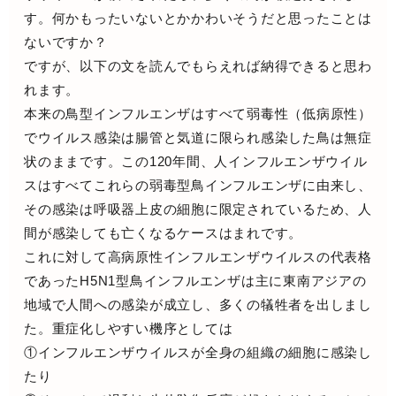
す。何かもったいないとかかわいそうだと思ったことは
ないですか？
ですが、以下の文を読んでもらえれば納得できると思わ
れます。
本来の鳥型インフルエンザはすべて弱毒性（低病原性）
でウイルス感染は腸管と気道に限られ感染した鳥は無症
状のままです。この120年間、人インフルエンザウイル
スはすべてこれらの弱毒型鳥インフルエンザに由来し、
その感染は呼吸器上皮の細胞に限定されているため、人
間が感染しても亡くなるケースはまれです。
これに対して高病原性インフルエンザウイルスの代表格
であったH5N1型鳥インフルエンザは主に東南アジアの
地域で人間への感染が成立し、多くの犠牲者を出しまし
た。重症化しやすい機序としては
①インフルエンザウイルスが全身の組織の細胞に感染し
たり