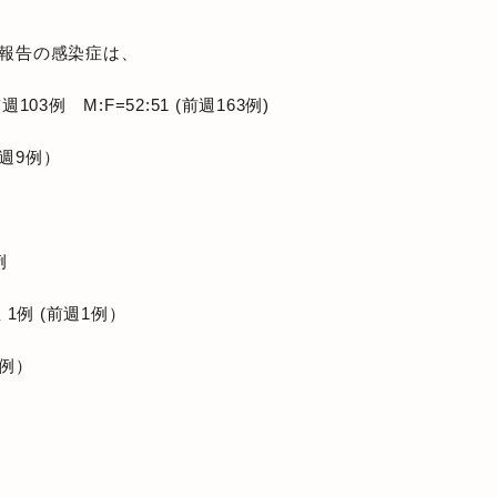
報告
の感染症は、
3例 M:F=52:51 (前週163例)
前週9例）
例
1例 (前週1例）
1例）