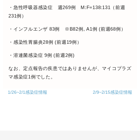
・急性呼吸器感染症 週269例 M:F=138:131（前週
231例）
・インフルエンザ 83例 ※B82例, A1例 (前週68例）
・感染性胃腸炎28例 (前週19例）
・溶連菌感染症 9例 (前週2例)
なお、定点報告の疾患ではありませんが、
マイコプラズ
マ感染症1
例でした。
1/26~2/1感染症情報
2/9~2/15感染症情報